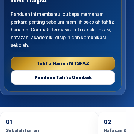
Panduan ini membantu ibu bapa memahami
perkara penting sebelum memilih sekolah tahfiz
harian di Gombak, termasuk rutin anak, lokasi,
hafazan, akademik, disiplin dan komunikasi
sekolah.
Tahfiz Harian MTSFAZ
Panduan Tahfiz Gombak
01
02
Sekolah harian
Hafazan & a