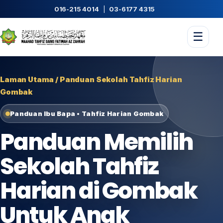
016-215 4014
|
03-6177 4315
☰
Laman Utama / Panduan Sekolah Tahfiz Harian
Gombak
Panduan Ibu Bapa • Tahfiz Harian Gombak
Panduan Memilih
Sekolah Tahfiz
Harian di Gombak
Untuk Anak