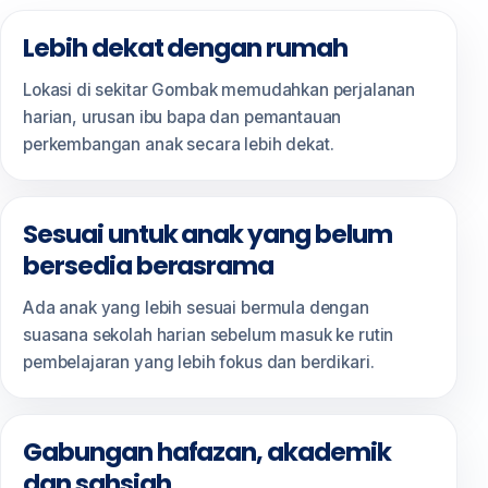
Lebih dekat dengan rumah
Lokasi di sekitar Gombak memudahkan perjalanan
harian, urusan ibu bapa dan pemantauan
perkembangan anak secara lebih dekat.
Sesuai untuk anak yang belum
bersedia berasrama
Ada anak yang lebih sesuai bermula dengan
suasana sekolah harian sebelum masuk ke rutin
pembelajaran yang lebih fokus dan berdikari.
Gabungan hafazan, akademik
dan sahsiah