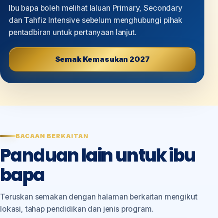
Ibu bapa boleh melihat laluan Primary, Secondary
dan Tahfiz Intensive sebelum menghubungi pihak
pentadbiran untuk pertanyaan lanjut.
Semak Kemasukan 2027
BACAAN BERKAITAN
Panduan lain untuk ibu
bapa
Teruskan semakan dengan halaman berkaitan mengikut
lokasi, tahap pendidikan dan jenis program.