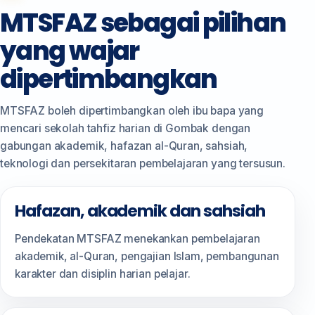
MTSFAZ sebagai pilihan
yang wajar
dipertimbangkan
MTSFAZ boleh dipertimbangkan oleh ibu bapa yang
mencari sekolah tahfiz harian di Gombak dengan
gabungan akademik, hafazan al-Quran, sahsiah,
teknologi dan persekitaran pembelajaran yang tersusun.
Hafazan, akademik dan sahsiah
Pendekatan MTSFAZ menekankan pembelajaran
akademik, al-Quran, pengajian Islam, pembangunan
karakter dan disiplin harian pelajar.