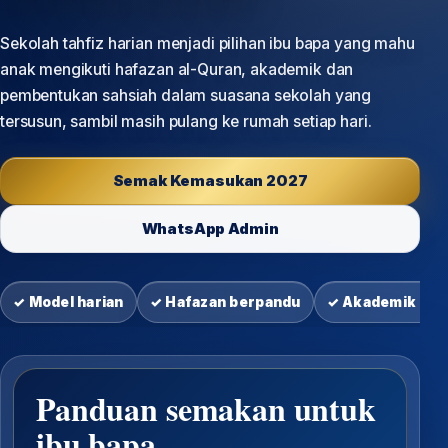
Sekolah tahfiz harian menjadi pilihan ibu bapa yang mahu
anak mengikuti hafazan al-Quran, akademik dan
pembentukan sahsiah dalam suasana sekolah yang
tersusun, sambil masih pulang ke rumah setiap hari.
Semak Kemasukan 2027
WhatsApp Admin
✓ Model harian
✓ Hafazan berpandu
✓ Akademik & s
Panduan semakan untuk
ibu bapa