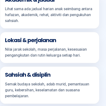
Lihat sama ada jadual harian anak seimbang antara
hafazan, akademik, rehat, aktiviti dan pengukuhan
sahsiah.
Lokasi & perjalanan
Nilai jarak sekolah, masa perjalanan, kesesuaian
pengangkutan dan rutin keluarga setiap hari.
Sahsiah & disiplin
Semak budaya sekolah, adab murid, pemantauan
guru, kebersihan, keselamatan dan suasana
pembelajaran.