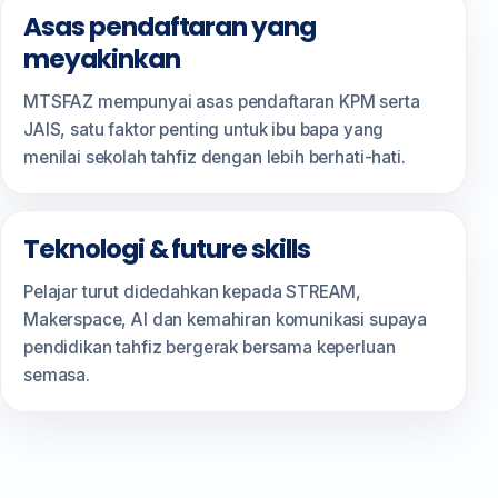
Asas pendaftaran yang
meyakinkan
MTSFAZ mempunyai asas pendaftaran KPM serta
JAIS, satu faktor penting untuk ibu bapa yang
menilai sekolah tahfiz dengan lebih berhati-hati.
Teknologi & future skills
Pelajar turut didedahkan kepada STREAM,
Makerspace, AI dan kemahiran komunikasi supaya
pendidikan tahfiz bergerak bersama keperluan
semasa.