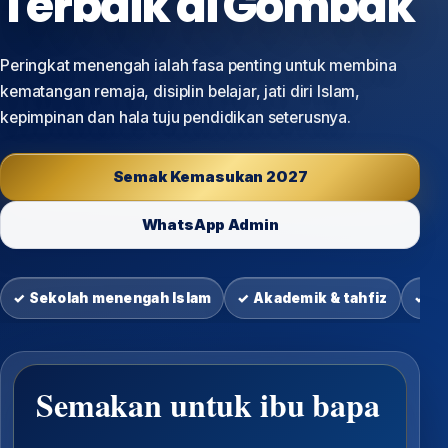
Terbaik di Gombak
Peringkat menengah ialah fasa penting untuk membina
kematangan remaja, disiplin belajar, jati diri Islam,
kepimpinan dan hala tuju pendidikan seterusnya.
Semak Kemasukan 2027
WhatsApp Admin
✓ Sekolah menengah Islam
✓ Akademik & tahfiz
✓ Sa
Semakan untuk ibu bapa