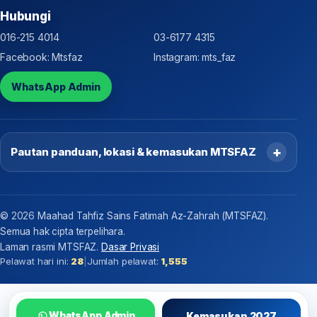
Hubungi
016-215 4014
03-6177 4315
Facebook: Mtsfaz
Instagram: mts_faz
WhatsApp Admin
Pautan panduan, lokasi & kemasukan MTSFAZ
©
2026
Maahad Tahfiz Sains Fatimah Az-Zahrah (MTSFAZ).
Semua hak cipta terpelihara.
Laman rasmi MTSFAZ.
Dasar Privasi
Pelawat hari ini:
28
|
Jumlah pelawat:
1,555
Kemasukan 2027
WhatsApp Admin